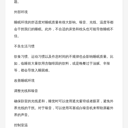
题。
外部环境
睡眠环境的舒适度对睡眠质量有很大影响。噪音、光线、温度等都
会干扰我们的睡眠。此外，不合适的床垫和枕头也可能导致睡眠不
佳。
不良生活习惯
饮食习惯、运动习惯以及作息时间的不规律也会影响睡眠质量。比
如，临睡前大量饮用含咖啡因的饮料，或是晚餐过于油腻、辛辣
等，都会导致入睡困难。
改善睡眠环境
调整光线和噪音
确保卧室的光线柔和，睡觉时可以使用遮光窗帘或者眼罩，避免外
界光线的干扰。对于噪音，可以使用耳塞或白噪音机来帮助屏蔽外
界的声音。
控制室温