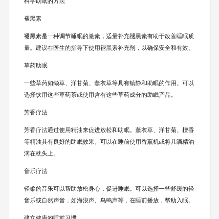
科学助眠的方法
褪黑素
褪黑素是一种调节睡眠的激素，适量补充褪黑素有助于改善睡眠质
量。建议在医生的指导下使用褪黑素补充剂，以确保安全和有效。
草药助眠
一些草药如缬草、洋甘菊、薰衣草等具有镇静和助眠的作用。可以
选择饮用这些草药茶或使用含有这些草药成分的助眠产品。
芳香疗法
芳香疗法通过使用精油来促进放松和助眠。薰衣草、洋甘菊、檀香
等精油具有良好的助眠效果。可以在睡前使用香薰机或将几滴精油
滴在枕头上。
音乐疗法
轻柔的音乐可以帮助放松身心，促进睡眠。可以选择一些舒缓的轻
音乐或自然声音，如海浪声、鸟鸣声等，在睡前播放，帮助入眠。
建立健康的睡前习惯