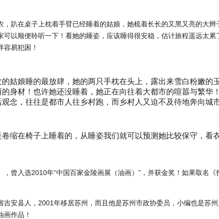
衣，趴在桌子上枕着手臂已经睡着的姑娘，她梳着长长的又黑又亮的大辫
家可以顺便聆听一下！看她的睡姿，应该睡得很安稳，估计旅程遥远太累
样容易犯困！
发的姑娘睡的最放肆，她的两只手枕在头上，露出来雪白粉嫩的
丽的身材！也许她还没睡着，她正在向往着大都市的喧嚣与繁华
活观念，往往是都市人往乡村跑，而乡村人又迫不及待地奔向城
是卷缩在椅子上睡着的，从睡姿我们就可以预测她比较保守，看
》，曾入选2010年“中国百家金陵画展（油画）”，并获金奖！如果取名
省吉安县人，2001年移居苏州，而且他是苏州市政协委员，小编也是苏
油画作品！