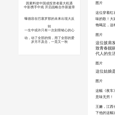
图片
因素料使中国成投资者最大机遇
中影携手中戏 开启战略合作新篇章
这位穿着红
曝德容在巴塞罗那的未来出现大反
味的歌！大
饱喝足，这
转
一生中或许只有一次刻骨铭心的心
图片
动，动了全部的情，用了全部的爱
岁月不及念，一晃又一秋
这位披肩
致青春靓
代人的生
图片
这位姑娘
图片
这幅《夜车
意味无穷！
王嫩，江西
下他的这幅