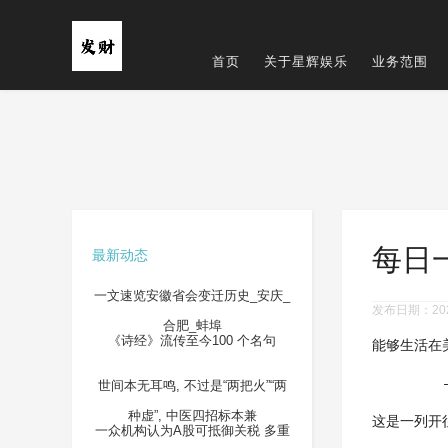
首页
关于星辉娱乐
业务范围
每日
最新动态
一文速览安徽省会变迁历史_安庆_
发布日期：2024
合肥_蚌埠
《诗经》流传至今100 个名句
能够生活在
——
世间本无耳鸣, 不过是“两把火”“两
种虚”, 中医四招标本兼
这是一列开
一众机构认为A股可抵御关税 多重