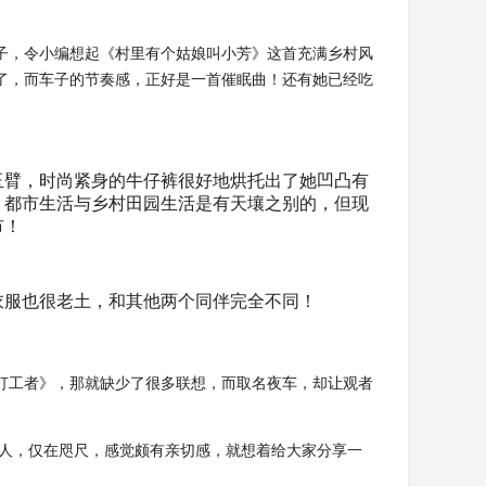
子，令小编想起《村里有个姑娘叫小芳》这首充满乡村风
了，而车子的节奏感，正好是一首催眠曲！还有她已经吃
玉臂，时尚紧身的牛仔裤很好地烘托出了她凹凸有
！都市生活与乡村田园生活是有天壤之别的，但现
市！
衣服也很老土，和其他两个同伴完全不同！
《打工者》，那就缺少了很多联想，而取名夜车，却让观者
州人，仅在咫尺，感觉颇有亲切感，就想着给大家分享一