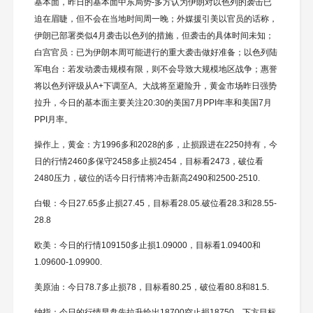
基本面，昨日的基本面中东局势-多方认为伊朗对以色列的袭击已
迫在眉睫，但不会在当地时间周一晚；外媒援引美以官员的话称，
伊朗已部署类似4月袭击以色列的措施，但袭击的具体时间未知；
白宫官员：已为伊朗本周可能进行的重大袭击做好准备；以色列陆
军电台：若发动袭击规模有限，则不会导致大规模地区战争；惠誉
将以色列评级从A+下调至A。大战将至避险升，黄金市场昨日强势
拉升，今日的基本面主要关注20:30的美国7月PPI年率和美国7月
PPI月率。
操作上，黄金：方1996多和2028的多，止损跟进在2250持有，今
日的行情2460多保守2458多止损2454，目标看2473，破位看
2480压力，破位的话今日行情将冲击新高2490和2500-2510.
白银：今日27.65多止损27.45，目标看28.05.破位看28.3和28.55-
28.8
欧美：今日的行情109150多止损1.09000，目标看1.09400和
1.09600-1.09900.
美原油：今日78.7多止损78，目标看80.25，破位看80.8和81.5.
纳指：今日的行情早盘先拉升给出18700空止损18750，下方目标