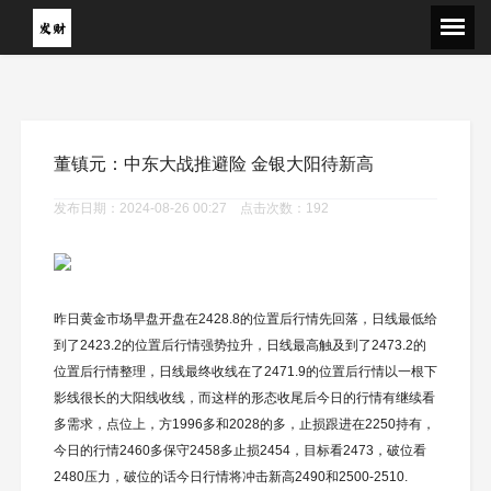
董镇元：中东大战推避险 金银大阳待新高
发布日期：2024-08-26 00:27 点击次数：192
昨日黄金市场早盘开盘在2428.8的位置后行情先回落，日线最低给
到了2423.2的位置后行情强势拉升，日线最高触及到了2473.2的
位置后行情整理，日线最终收线在了2471.9的位置后行情以一根下
影线很长的大阳线收线，而这样的形态收尾后今日的行情有继续看
多需求，点位上，方1996多和2028的多，止损跟进在2250持有，
今日的行情2460多保守2458多止损2454，目标看2473，破位看
2480压力，破位的话今日行情将冲击新高2490和2500-2510.