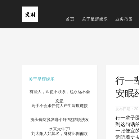
首页
关于星辉娱乐
业务范围
行一
关于星辉娱乐
安眠
有些人，即使不联系，也永远不会
忘记
高手不会跟任何人产生深度链接
发布日期：2024
行一辈子
洗头膏防脱发哪个好?这防脱洗发
到这句话
水真太牛了!
一张便宜
刘太阳人如其名，身材比例偏欧
常听着丈