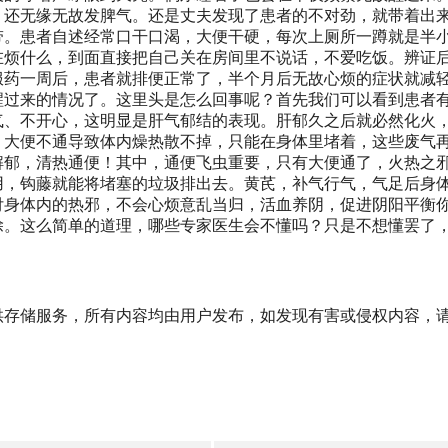
，还无缘无故发脾气。还是丈夫发现了患者的不对劲，就带着出
带。患者自述经常口干口渴，大便干硬，每次上厕所一蹲就是半
在烦什么，到面直接把自己关在房间里不说话，不爱吃饭。辨证
服药一周后，患者就排便正常了，半个月后无故心烦的症状就减
醒过来的情况了。这里头是怎么回事呢？首先我们可以看到患者
气、不开心，这明显是肝气郁结的表现。肝郁久之后就必然化火
。大便不通导致体内燥热散不掉，只能在身体里堵着，这些废气
解郁，清热通便！其中，通便飞虫重要，只有大便通了，火热之
用，钩藤就能将堵塞的垃圾排出去。黄芪，补气行气，气足后身
付身体内的热邪，不会心烦意乱当归，活血养阴，促进阴阳平衡
除。这么简单的道理，哪些专家医生会不懂吗？只是不想懂罢了
供存储服务，所有内容均由用户发布，如发现有害或侵权内容，