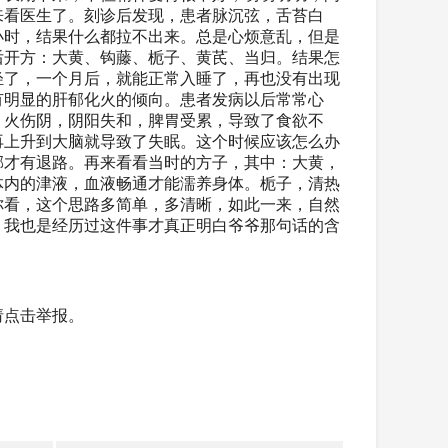
来看医生了。刻诊后发现，患者脉沉弦，舌苔白
小时，结果什么都拉不出来。总是心烦意乱，但是
后开方：大黄、钩藤、栀子、黄芪、当归。结果怎
轻了，一个月后，就能正常入睡了，再也没有出现
有明显的肝郁化火的倾向。患者发病以后常常心
，火伤阴，阴阳失和，脾胃受累，导致了食欲不
再上升到大脑就导致了失眠。这个时候应该怎么办
邪才有退路。再来看看当时的方子，其中：大黄，
体内的津液，血液畅通才能濡养身体。栀子，清热
你看，这个思路多简单，多清晰，如此一来，自然
，我也是经历过这件事才真正明白爷爷那句话的含
请点击举报。