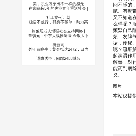
美，职业装穿出不一样的感觉
闷不乐的
在家隐蔽5年的失业青年重返社会 |
腻、有瘀
又不知道
社工案例计划
独居不独行，孤身不孤单！助力高
么样呢？
频繁自己
龄独居老人增强社会支持网络 |
董镇元：中东大战推避险 金银大阳
烦、发脾
振，便秘
待新高
呢？疏肝
外汇百晓生：黄金抵达2472，日内
起润滑作
谨防诱空，回踩2453继续
解毒，对
能药到病
义。
图片
本站仅提