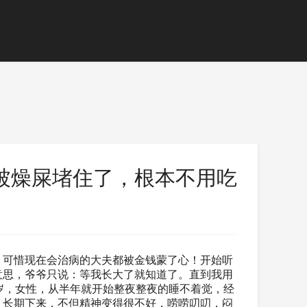
被燥屎堵住了，根本不用吃
！可惜现在会治病的大夫都被金钱蒙了心！开始听
意思，爷爷只说：等我长大了就知道了。直到我用
岁，女性，从半年就开始整夜整夜的睡不着觉，经
。长期下来，不但精神变得很不好，唠唠叨叨，闷